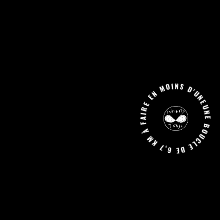
UNE BOUCLE DE 6,7 KM À FAIRE EN MOINS D'UNE HEURE JUSQU'A L'INIFINI.