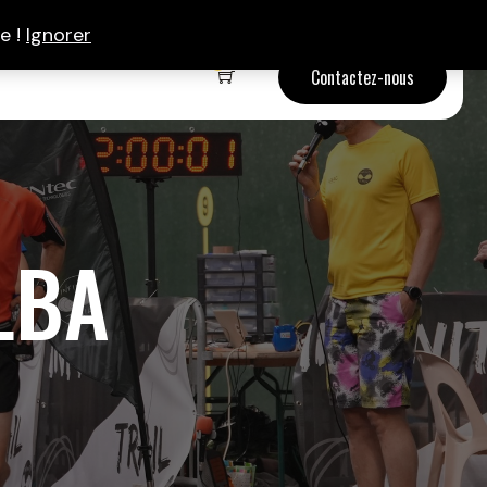
e !
Ignorer
0
Contactez-nous
LBA